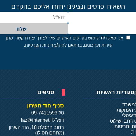
השאירו פרטים ונציגינו יחזרו אליכם בהקדם
שלח
אני מאשר/ת שימוש בפרטים האישיים שלי לצורך יצירת קשר, מתן
שירות ועדכונים, בהתאם לחוק/
מדיניות הפרטיות
.
טגוריות ראשיות
סניפים
למשרד
סניף הוד השרון
י העתקות
טל.
09-7411593
יגיטלי
דוא"ל
laz@inter.net.il
 רחב ושילוט
ת וחריטות
רחוב התכלת 18, הוד השרון
ת
(מתחם הסילו)