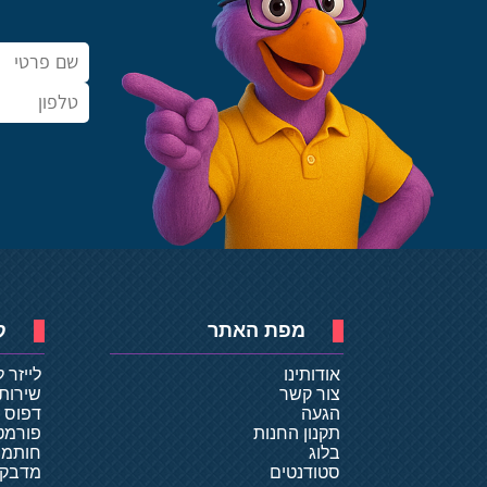
מפת האתר
ק
אודותינו
לייזר 
צור קשר
שירות
הגעה
דפוס ד
תקנון החנות
פורמט
בלוג
חותמו
סטודנטים
מדבקו