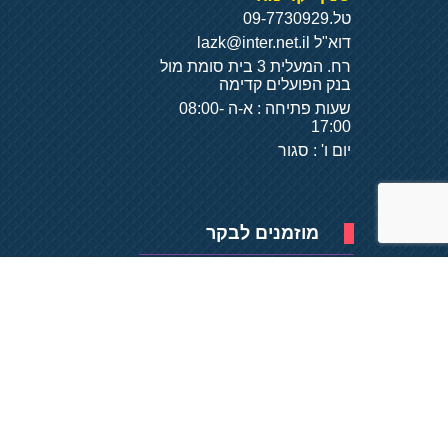
טל.
09-7730929
דוא"ל
lazk@inter.net.il
רח. המעלית 3 בית סומת מול
בנק הפועלים קדימה
שעות פתיחה : א-ה 08:00-
17:00
יום ו' : סגור
מוזמנים לבקר
פיתוח של
- על
בסיס