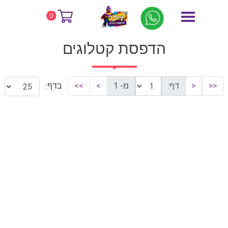
דף הבית
הדפסת קטלוגים
0
הדפסת קטלוגים
<<
<
דף:
מ- 1
>
>>
בדף: