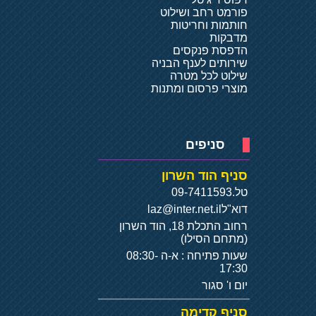
פורמט רחב ושילוט
חותמות וחריטות
מדבקות
הדפסת פנקסים
שירותים לענף הבניה
שילוט לכל מטרה
מוצרי פרסום ומתנות
סניפים
סניף הוד השרון
טל.
09-7411593
דוא"ל
laz@inter.net.il
רחוב התכלת 18, הוד השרון
(מתחם הסילו)
שעות פתיחה : א-ה 08:30-
17:30
יום ו' סגור
סניף קדימה