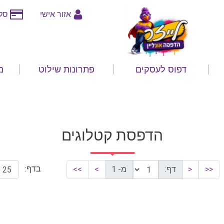
אזור אישי
סלי
דפוס לעסקים
פתרונות שילוט
מ
הדפסת קטלוגים
בדף:
<<
<
דף:
מ- 1
>
>>