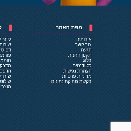
מפת האתר
ק
אודותינו
לייזר 
צור קשר
שירות
הגעה
דפוס ד
תקנון החנות
פורמט
בלוג
חותמו
סטודנטים
מדבקו
הצהרת נגישות
הדפסת
מדיניות פרטיות
שירותי
בקשת מחיקת נתונים
שילוט
מוצרי