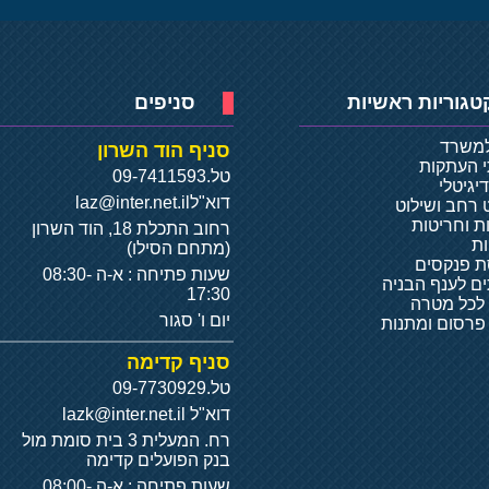
טגוריות ראשיות
סניפים
למשרד
סניף הוד השרון
י העתקות
טל.
09-7411593
יגיטלי
דוא"ל
laz@inter.net.il
 רחב ושילוט
ת וחריטות
רחוב התכלת 18, הוד השרון
ת
(מתחם הסילו)
 פנקסים
שעות פתיחה : א-ה 08:30-
ם לענף הבניה
17:30
 לכל מטרה
יום ו' סגור
 פרסום ומתנות
סניף קדימה
טל.
09-7730929
דוא"ל
lazk@inter.net.il
רח. המעלית 3 בית סומת מול
בנק הפועלים קדימה
שעות פתיחה : א-ה 08:00-