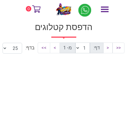
דף הבית
הדפסת קטלוגים
0
הדפסת קטלוגים
<<
<
דף:
מ- 1
>
>>
בדף: