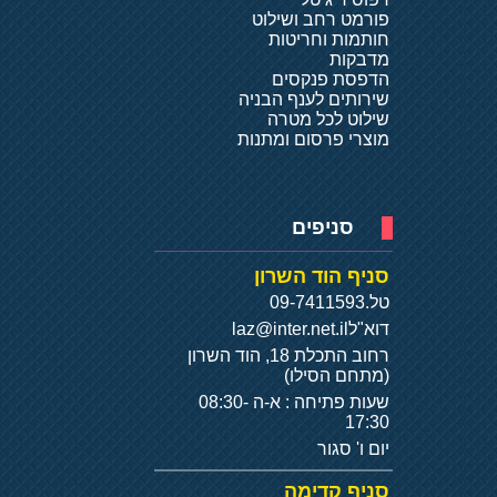
פורמט רחב ושילוט
חותמות וחריטות
מדבקות
הדפסת פנקסים
שירותים לענף הבניה
שילוט לכל מטרה
מוצרי פרסום ומתנות
סניפים
סניף הוד השרון
טל.
09-7411593
דוא"ל
laz@inter.net.il
רחוב התכלת 18, הוד השרון
(מתחם הסילו)
שעות פתיחה : א-ה 08:30-
17:30
יום ו' סגור
סניף קדימה