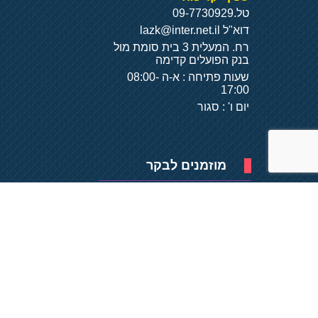
טל.
09-7730929
דוא"ל
lazk@inter.net.il
רח. המעלית 3 בית סומת מול
בנק הפועלים קדימה
שעות פתיחה : א-ה 08:00-
17:00
יום ו' : סגור
מוזמנים לבקר
פיתוח של
- על
בסיס