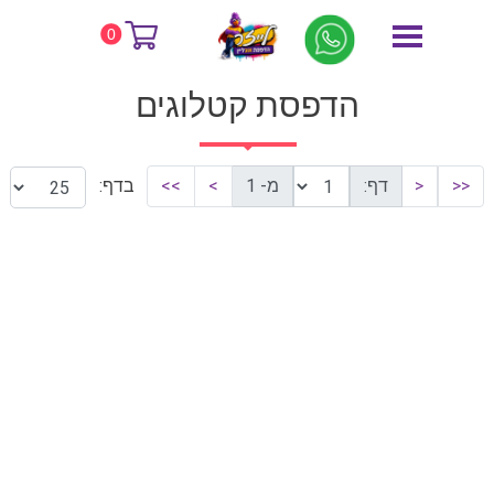
דף הבית
הדפסת קטלוגים
0
הדפסת קטלוגים
<<
<
דף:
מ- 1
>
>>
בדף: