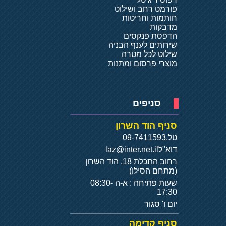
פורמט רחב ושילוט
חותמות וחריטות
מדבקות
הדפסת פנקסים
שירותים לענף הבניה
שילוט לכל מטרה
מוצרי פרסום ומתנות
סניפים
סניף הוד השרון
טל.
09-7411593
דוא"ל
laz@inter.net.il
רחוב התכלת 18, הוד השרון
(מתחם הסילו)
שעות פתיחה : א-ה 08:30-
17:30
יום ו' סגור
סניף קדימה