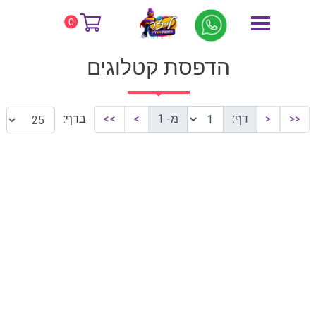
דף הבית
הדפסת קטלוגים
0
הדפסת קטלוגים
<<
<
דף:
מ- 1
>
>>
בדף: