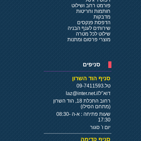
פורמט רחב ושילוט
חותמות וחריטות
מדבקות
הדפסת פנקסים
שירותים לענף הבניה
שילוט לכל מטרה
מוצרי פרסום ומתנות
סניפים
סניף הוד השרון
טל.
09-7411593
דוא"ל
laz@inter.net.il
רחוב התכלת 18, הוד השרון
(מתחם הסילו)
שעות פתיחה : א-ה 08:30-
17:30
יום ו' סגור
סניף קדימה