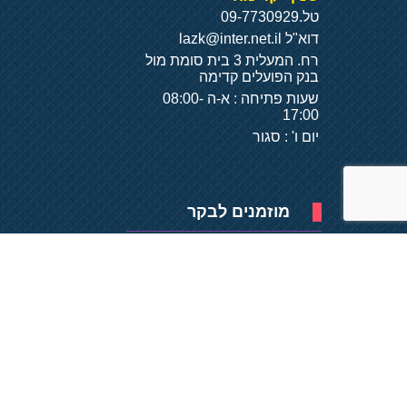
טל.
09-7730929
דוא"ל
lazk@inter.net.il
רח. המעלית 3 בית סומת מול
בנק הפועלים קדימה
שעות פתיחה : א-ה 08:00-
17:00
יום ו' : סגור
מוזמנים לבקר
פיתוח של
- על
בסיס