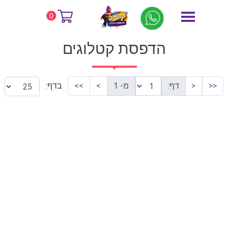
דף הבית
הדפסת קטלוגים
0
הדפסת קטלוגים
<<
<
דף:
מ- 1
>
>>
בדף: