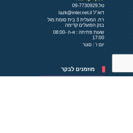
טל.
09-7730929
דוא"ל
lazk@inter.net.il
רח. המעלית 3 בית סומת מול
בנק הפועלים קדימה
שעות פתיחה : א-ה 08:00-
17:00
יום ו' : סגור
מוזמנים לבקר
פיתוח של
- על
בסיס