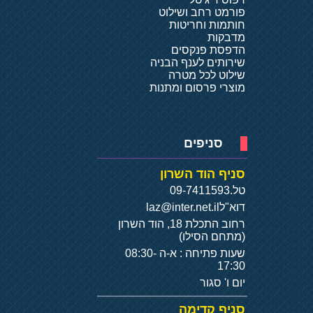
פורמט רחב ושילוט
חותמות וחריטות
מדבקות
הדפסת פנקסים
שירותים לענף הבניה
שילוט לכל מטרה
מוצרי פרסום ומתנות
סניפים
סניף הוד השרון
טל.
09-7411593
דוא"ל
laz@inter.net.il
רחוב התכלת 18, הוד השרון
(מתחם הסילו)
שעות פתיחה : א-ה 08:30-
17:30
יום ו' סגור
סניף קדימה