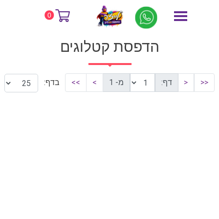
דף הבית
הדפסת קטלוגים
0
הדפסת קטלוגים
<<
<
דף:
מ- 1
>
>>
בדף: