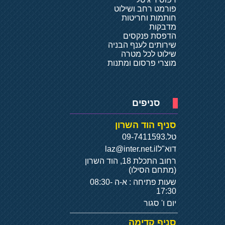
פורמט רחב ושילוט
חותמות וחריטות
מדבקות
הדפסת פנקסים
שירותים לענף הבניה
שילוט לכל מטרה
מוצרי פרסום ומתנות
סניפים
סניף הוד השרון
טל.
09-7411593
דוא"ל
laz@inter.net.il
רחוב התכלת 18, הוד השרון
(מתחם הסילו)
שעות פתיחה : א-ה 08:30-
17:30
יום ו' סגור
סניף קדימה