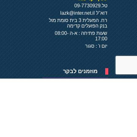
טל.
09-7730929
דוא"ל
lazk@inter.net.il
רח. המעלית 3 בית סומת מול
בנק הפועלים קדימה
שעות פתיחה : א-ה 08:00-
17:00
יום ו' : סגור
מוזמנים לבקר
פיתוח של
- על
בסיס