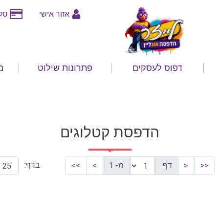
אזור אישי
סלי
דפוס לעסקים
פתרונות שילוט
מ
הדפסת קטלוגים
בדף:
<<
<
דף:
מ- 1
>
>>