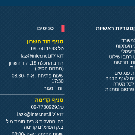
טגוריות ראשיות
סניפים
למשרד
סניף הוד השרון
י העתקות
טל.
09-7411593
יגיטלי
דוא"ל
laz@inter.net.il
 רחב ושילוט
ת וחריטות
רחוב התכלת 18, הוד השרון
ת
(מתחם הסילו)
 פנקסים
שעות פתיחה : א-ה 08:30-
ם לענף הבניה
17:30
 לכל מטרה
יום ו' סגור
 פרסום ומתנות
סניף קדימה
טל.
09-7730929
דוא"ל
lazk@inter.net.il
רח. המעלית 3 בית סומת מול
בנק הפועלים קדימה
שעות פתיחה : א-ה 08:00-