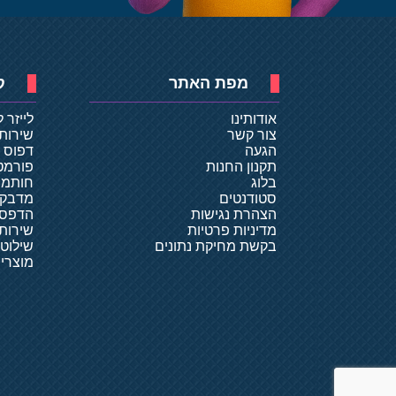
מפת האתר
ק
אודותינו
לייזר 
צור קשר
שירות
הגעה
דפוס ד
תקנון החנות
פורמט
בלוג
חותמו
סטודנטים
מדבקו
הצהרת נגישות
הדפסת
מדיניות פרטיות
שירותי
בקשת מחיקת נתונים
שילוט
מוצרי