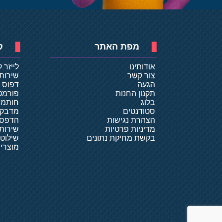
מפת האתר
ק
אודותינו
לייזר 
צור קשר
שירות
הגעה
דפוס ד
תקנון החנות
פורמט
בלוג
חותמו
סטודנטים
מדבקו
הצהרת נגישות
הדפסת
מדיניות פרטיות
שירותי
בקשת מחיקת נתונים
שילוט
מוצרי