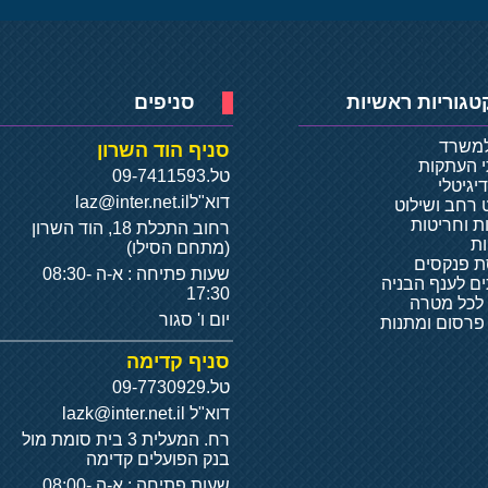
טגוריות ראשיות
סניפים
למשרד
סניף הוד השרון
י העתקות
טל.
09-7411593
יגיטלי
דוא"ל
laz@inter.net.il
 רחב ושילוט
ת וחריטות
רחוב התכלת 18, הוד השרון
ת
(מתחם הסילו)
 פנקסים
שעות פתיחה : א-ה 08:30-
ם לענף הבניה
17:30
 לכל מטרה
יום ו' סגור
 פרסום ומתנות
סניף קדימה
טל.
09-7730929
דוא"ל
lazk@inter.net.il
רח. המעלית 3 בית סומת מול
בנק הפועלים קדימה
שעות פתיחה : א-ה 08:00-