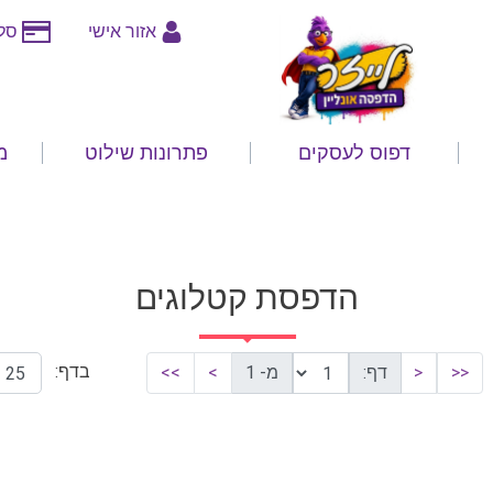
אזור אישי
סלי
דפוס לעסקים
פתרונות שילוט
מ
הדפסת קטלוגים
בדף:
<<
<
דף:
מ- 1
>
>>