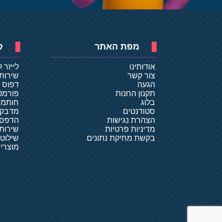
מפת האתר
ק
אודותינו
לייזר 
צור קשר
שירות
הגעה
דפוס ד
תקנון החנות
פורמט
בלוג
חותמו
סטודנטים
מדבקו
הצהרת נגישות
הדפסת
מדיניות פרטיות
שירותי
בקשת מחיקת נתונים
שילוט
מוצרי