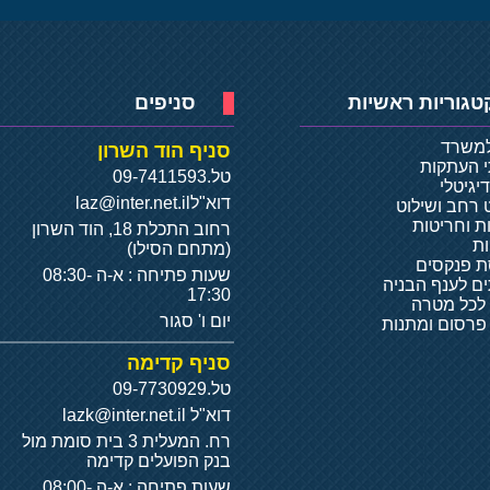
טגוריות ראשיות
סניפים
למשרד
סניף הוד השרון
י העתקות
טל.
09-7411593
יגיטלי
דוא"ל
laz@inter.net.il
 רחב ושילוט
ת וחריטות
רחוב התכלת 18, הוד השרון
ת
(מתחם הסילו)
 פנקסים
שעות פתיחה : א-ה 08:30-
ם לענף הבניה
17:30
 לכל מטרה
יום ו' סגור
 פרסום ומתנות
סניף קדימה
טל.
09-7730929
דוא"ל
lazk@inter.net.il
רח. המעלית 3 בית סומת מול
בנק הפועלים קדימה
שעות פתיחה : א-ה 08:00-