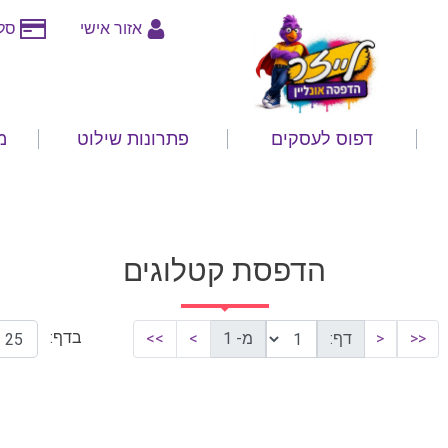
אזור אישי
סלי
דפוס לעסקים
פתרונות שילוט
מ
הדפסת קטלוגים
בדף:
<<
<
דף:
מ- 1
>
>>