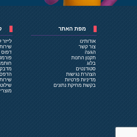
מפת האתר
ק
אודותינו
לייזר 
צור קשר
שירות
הגעה
דפוס ד
תקנון החנות
פורמט
בלוג
חותמו
סטודנטים
מדבקו
הצהרת נגישות
הדפסת
מדיניות פרטיות
שירותי
בקשת מחיקת נתונים
שילוט
מוצרי