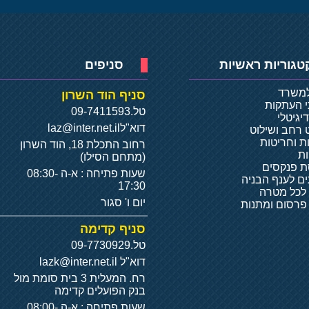
טגוריות ראשיות
סניפים
למשרד
סניף הוד השרון
י העתקות
טל.
09-7411593
יגיטלי
דוא"ל
laz@inter.net.il
 רחב ושילוט
ת וחריטות
רחוב התכלת 18, הוד השרון
ת
(מתחם הסילו)
 פנקסים
שעות פתיחה : א-ה 08:30-
ם לענף הבניה
17:30
 לכל מטרה
יום ו' סגור
 פרסום ומתנות
סניף קדימה
טל.
09-7730929
דוא"ל
lazk@inter.net.il
רח. המעלית 3 בית סומת מול
בנק הפועלים קדימה
שעות פתיחה : א-ה 08:00-