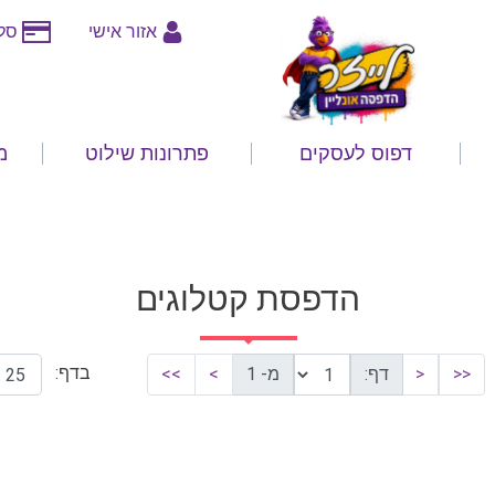
אזור אישי
סלי
דפוס לעסקים
פתרונות שילוט
מ
הדפסת קטלוגים
בדף:
<<
<
דף:
מ- 1
>
>>