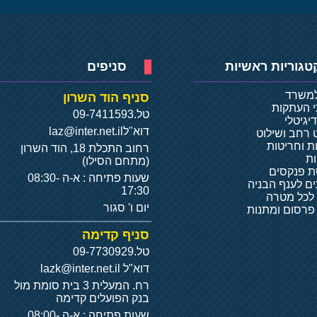
טגוריות ראשיות
סניפים
למשרד
סניף הוד השרון
י העתקות
טל.
09-7411593
יגיטלי
דוא"ל
laz@inter.net.il
 רחב ושילוט
ת וחריטות
רחוב התכלת 18, הוד השרון
ת
(מתחם הסילו)
 פנקסים
שעות פתיחה : א-ה 08:30-
ם לענף הבניה
17:30
 לכל מטרה
יום ו' סגור
 פרסום ומתנות
סניף קדימה
טל.
09-7730929
דוא"ל
lazk@inter.net.il
רח. המעלית 3 בית סומת מול
בנק הפועלים קדימה
שעות פתיחה : א-ה 08:00-