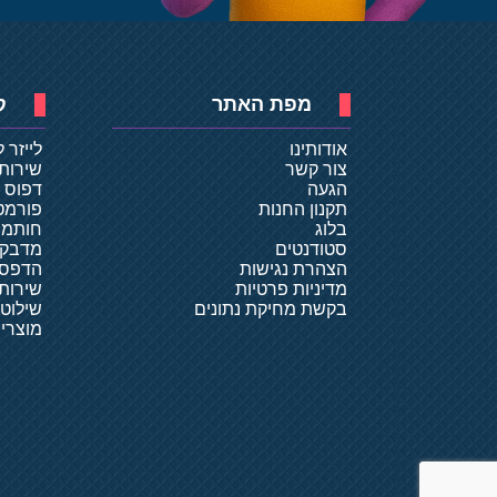
מפת האתר
ק
אודותינו
לייזר 
צור קשר
שירות
הגעה
דפוס ד
תקנון החנות
פורמט
בלוג
חותמו
סטודנטים
מדבקו
הצהרת נגישות
הדפסת
מדיניות פרטיות
שירותי
בקשת מחיקת נתונים
שילוט
מוצרי