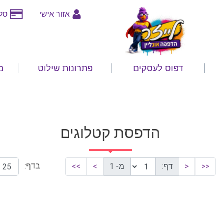
אזור אישי
סלי
דפוס לעסקים
פתרונות שילוט
מ
הדפסת קטלוגים
בדף:
<<
<
דף:
מ- 1
>
>>