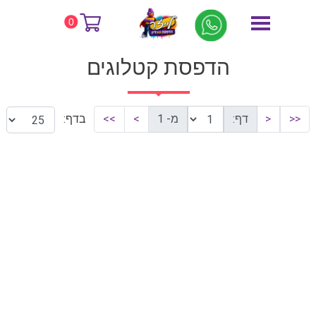
דף הבית
הדפסת קטלוגים
0
הדפסת קטלוגים
<<
<
דף:
מ- 1
>
>>
בדף: