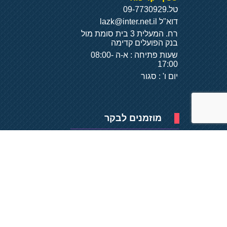
טל.
09-7730929
דוא"ל
lazk@inter.net.il
רח. המעלית 3 בית סומת מול
בנק הפועלים קדימה
שעות פתיחה : א-ה 08:00-
17:00
יום ו' : סגור
מוזמנים לבקר
פיתוח של
- על
בסיס