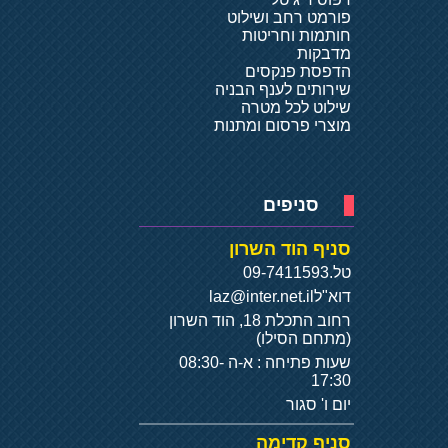
פורמט רחב ושילוט
חותמות וחריטות
מדבקות
הדפסת פנקסים
שירותים לענף הבניה
שילוט לכל מטרה
מוצרי פרסום ומתנות
סניפים
סניף הוד השרון
טל.
09-7411593
דוא"ל
laz@inter.net.il
רחוב התכלת 18, הוד השרון
(מתחם הסילו)
שעות פתיחה : א-ה 08:30-
17:30
יום ו' סגור
סניף קדימה