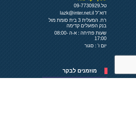
טל.
09-7730929
דוא"ל
lazk@inter.net.il
רח. המעלית 3 בית סומת מול
בנק הפועלים קדימה
שעות פתיחה : א-ה 08:00-
17:00
יום ו' : סגור
מוזמנים לבקר
פיתוח של
- על
בסיס