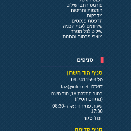
פורמט רחב ושילוט
חותמות וחריטות
מדבקות
הדפסת פנקסים
שירותים לענף הבניה
שילוט לכל מטרה
מוצרי פרסום ומתנות
סניפים
סניף הוד השרון
טל.
09-7411593
דוא"ל
laz@inter.net.il
רחוב התכלת 18, הוד השרון
(מתחם הסילו)
שעות פתיחה : א-ה 08:30-
17:30
יום ו' סגור
סניף קדימה