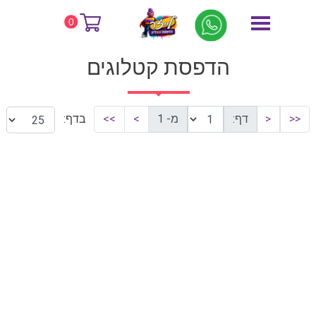
דף הבית
הדפסת קטלוגים
0
הדפסת קטלוגים
<<
<
דף:
מ- 1
>
>>
בדף: