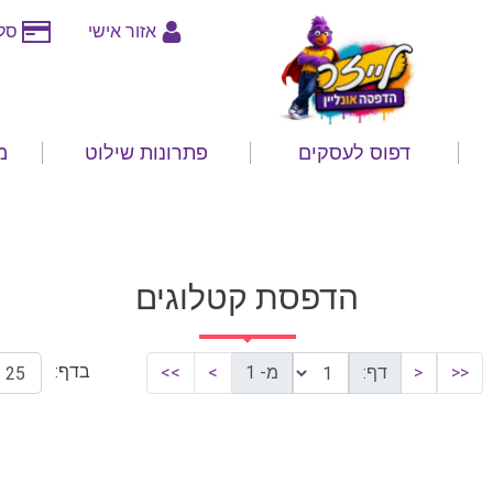
אזור אישי
סלי
דפוס לעסקים
פתרונות שילוט
מ
הדפסת קטלוגים
בדף:
<<
<
דף:
מ- 1
>
>>