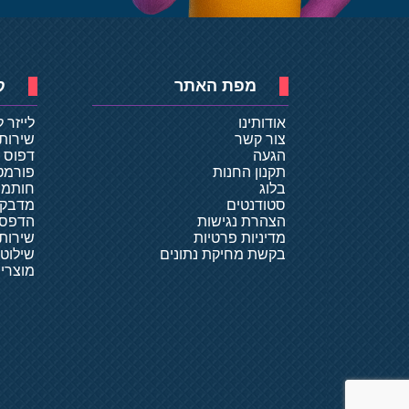
מפת האתר
ק
אודותינו
לייזר 
צור קשר
שירות
הגעה
דפוס ד
תקנון החנות
פורמט
בלוג
חותמו
סטודנטים
מדבקו
הצהרת נגישות
הדפסת
מדיניות פרטיות
שירותי
בקשת מחיקת נתונים
שילוט
מוצרי