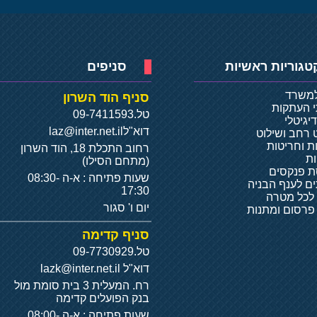
טגוריות ראשיות
סניפים
למשרד
סניף הוד השרון
י העתקות
טל.
09-7411593
יגיטלי
דוא"ל
laz@inter.net.il
 רחב ושילוט
ת וחריטות
רחוב התכלת 18, הוד השרון
ת
(מתחם הסילו)
 פנקסים
שעות פתיחה : א-ה 08:30-
ם לענף הבניה
17:30
 לכל מטרה
יום ו' סגור
 פרסום ומתנות
סניף קדימה
טל.
09-7730929
דוא"ל
lazk@inter.net.il
רח. המעלית 3 בית סומת מול
בנק הפועלים קדימה
שעות פתיחה : א-ה 08:00-