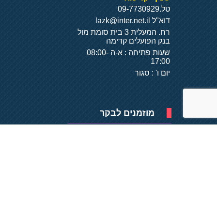
טל.
09-7730929
דוא"ל
lazk@inter.net.il
רח. המעלית 3 בית סומת מול
בנק הפועלים קדימה
שעות פתיחה : א-ה 08:00-
17:00
יום ו' : סגור
מוזמנים לבקר
פיתוח של
- על
בסיס