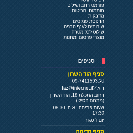
פורמט רחב ושילוט
חותמות וחריטות
מדבקות
הדפסת פנקסים
שירותים לענף הבניה
שילוט לכל מטרה
מוצרי פרסום ומתנות
סניפים
סניף הוד השרון
טל.
09-7411593
דוא"ל
laz@inter.net.il
רחוב התכלת 18, הוד השרון
(מתחם הסילו)
שעות פתיחה : א-ה 08:30-
17:30
יום ו' סגור
סניף קדימה