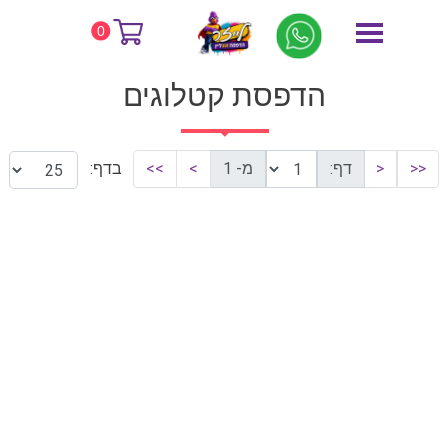
דף הבית
הדפסת קטלוגים
0
הדפסת קטלוגים
<<
<
דף:
מ- 1
>
>>
בדף: