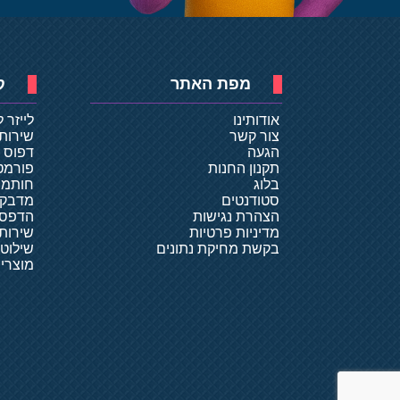
מפת האתר
ק
אודותינו
לייזר 
צור קשר
שירות
הגעה
דפוס ד
תקנון החנות
פורמט
בלוג
חותמו
סטודנטים
מדבקו
הצהרת נגישות
הדפסת
מדיניות פרטיות
שירותי
בקשת מחיקת נתונים
שילוט
מוצרי