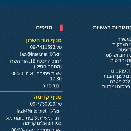
טגוריות ראשיות
סניפים
למשרד
סניף הוד השרון
י העתקות
טל.
09-7411593
יגיטלי
דוא"ל
laz@inter.net.il
 רחב ושילוט
ת וחריטות
רחוב התכלת 18, הוד השרון
ת
(מתחם הסילו)
 פנקסים
שעות פתיחה : א-ה 08:30-
ם לענף הבניה
17:30
 לכל מטרה
יום ו' סגור
 פרסום ומתנות
סניף קדימה
טל.
09-7730929
דוא"ל
lazk@inter.net.il
רח. המעלית 3 בית סומת מול
בנק הפועלים קדימה
שעות פתיחה : א-ה 08:00-