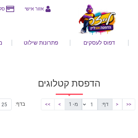
אזור אישי
סלי
דפוס לעסקים
פתרונות שילוט
מ
הדפסת קטלוגים
בדף:
<<
<
דף:
מ- 1
>
>>