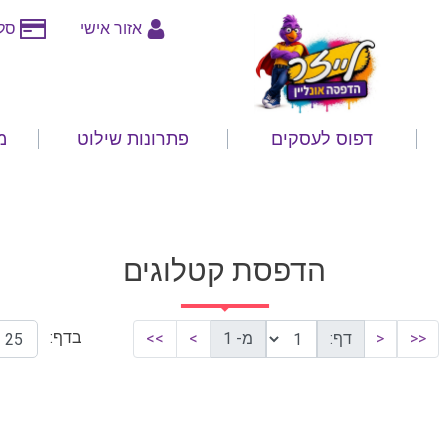
אזור אישי
סלי
דפוס לעסקים
פתרונות שילוט
מ
הדפסת קטלוגים
בדף:
<<
<
דף:
מ- 1
>
>>