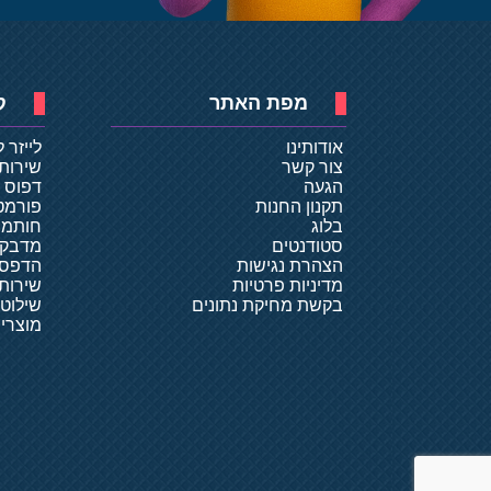
מפת האתר
ק
אודותינו
לייזר 
צור קשר
שירות
הגעה
דפוס ד
תקנון החנות
פורמט
בלוג
חותמו
סטודנטים
מדבקו
הצהרת נגישות
הדפסת
מדיניות פרטיות
שירותי
בקשת מחיקת נתונים
שילוט
מוצרי