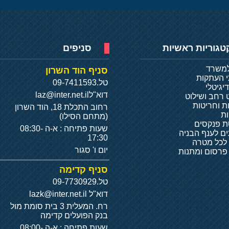
טגוריות ראשיות
סניפים
למשרד
סניף הוד השרון
י העתקות
טל.
09-7411593
יגיטלי
דוא"ל
laz@inter.net.il
 רחב ושילוט
ת וחריטות
רחוב התכלת 18, הוד השרון
ת
(מתחם הסילו)
 פנקסים
שעות פתיחה : א-ה 08:30-
ם לענף הבניה
17:30
 לכל מטרה
יום ו' סגור
 פרסום ומתנות
סניף קדימה
טל.
09-7730929
דוא"ל
lazk@inter.net.il
רח. המעלית 3 בית סומת מול
בנק הפועלים קדימה
שעות פתיחה : א-ה 08:00-