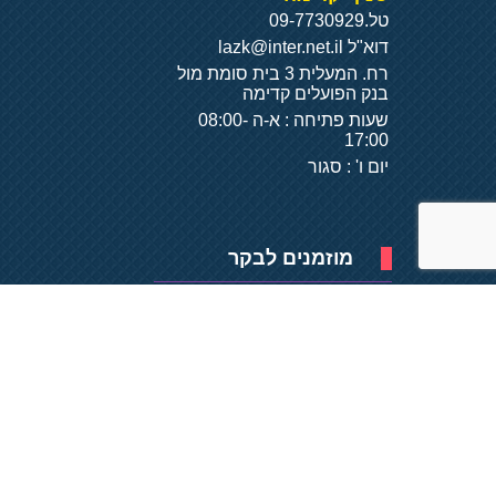
טל.
09-7730929
דוא"ל
lazk@inter.net.il
רח. המעלית 3 בית סומת מול
בנק הפועלים קדימה
שעות פתיחה : א-ה 08:00-
17:00
יום ו' : סגור
מוזמנים לבקר
פיתוח של
- על
בסיס