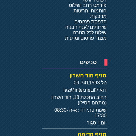
פורמט רחב ושילוט
חותמות וחריטות
מדבקות
הדפסת פנקסים
שירותים לענף הבניה
שילוט לכל מטרה
מוצרי פרסום ומתנות
סניפים
סניף הוד השרון
טל.
09-7411593
דוא"ל
laz@inter.net.il
רחוב התכלת 18, הוד השרון
(מתחם הסילו)
שעות פתיחה : א-ה 08:30-
17:30
יום ו' סגור
סניף קדימה