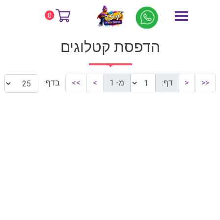
דף הבית
הדפסת קטלוגים
0
הדפסת קטלוגים
<<
<
דף:
מ- 1
>
>>
בדף: