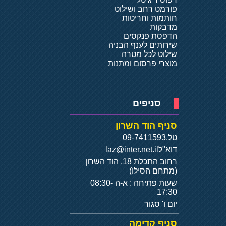
פורמט רחב ושילוט
חותמות וחריטות
מדבקות
הדפסת פנקסים
שירותים לענף הבניה
שילוט לכל מטרה
מוצרי פרסום ומתנות
סניפים
סניף הוד השרון
טל.
09-7411593
דוא"ל
laz@inter.net.il
רחוב התכלת 18, הוד השרון
(מתחם הסילו)
שעות פתיחה : א-ה 08:30-
17:30
יום ו' סגור
סניף קדימה