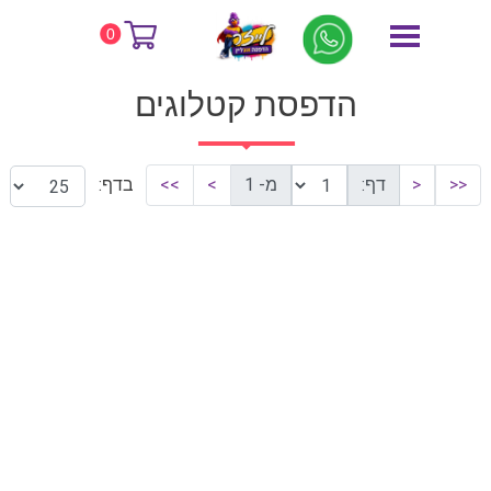
דף הבית
הדפסת קטלוגים
0
הדפסת קטלוגים
<<
<
דף:
מ- 1
>
>>
בדף: