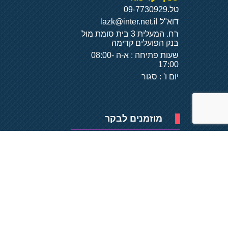
טל.
09-7730929
דוא"ל
lazk@inter.net.il
רח. המעלית 3 בית סומת מול
בנק הפועלים קדימה
שעות פתיחה : א-ה 08:00-
17:00
יום ו' : סגור
מוזמנים לבקר
פיתוח של
- על
בסיס