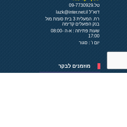
טל.
09-7730929
דוא"ל
lazk@inter.net.il
רח. המעלית 3 בית סומת מול
בנק הפועלים קדימה
שעות פתיחה : א-ה 08:00-
17:00
יום ו' : סגור
מוזמנים לבקר
פיתוח של
- על
בסיס