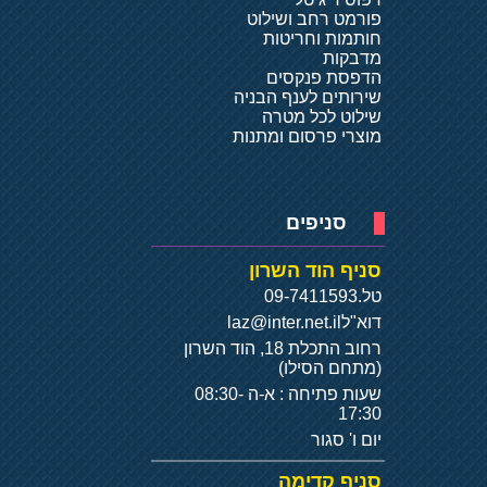
פורמט רחב ושילוט
חותמות וחריטות
מדבקות
הדפסת פנקסים
שירותים לענף הבניה
שילוט לכל מטרה
מוצרי פרסום ומתנות
סניפים
סניף הוד השרון
טל.
09-7411593
דוא"ל
laz@inter.net.il
רחוב התכלת 18, הוד השרון
(מתחם הסילו)
שעות פתיחה : א-ה 08:30-
17:30
יום ו' סגור
סניף קדימה