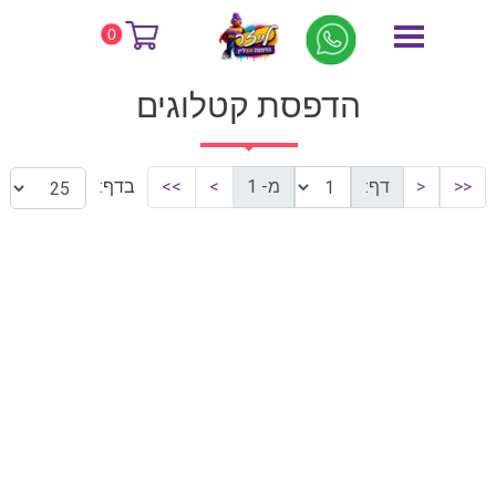
דף הבית
הדפסת קטלוגים
0
הדפסת קטלוגים
<<
<
דף:
מ- 1
>
>>
בדף: