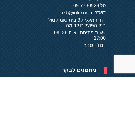
טל.
09-7730929
דוא"ל
lazk@inter.net.il
רח. המעלית 3 בית סומת מול
בנק הפועלים קדימה
שעות פתיחה : א-ה 08:00-
17:00
יום ו' : סגור
מוזמנים לבקר
פיתוח של
- על
בסיס