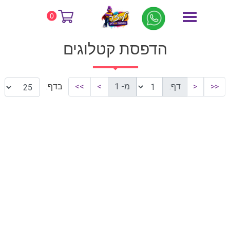
דף הבית
הדפסת קטלוגים
0
הדפסת קטלוגים
<<
<
דף:
מ- 1
>
>>
בדף: