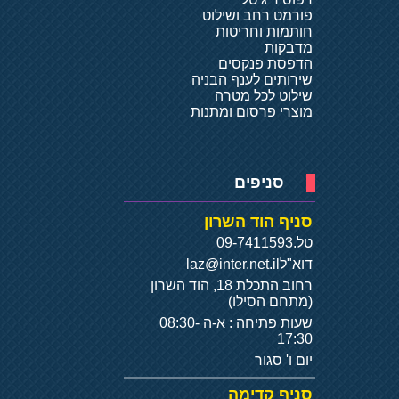
פורמט רחב ושילוט
חותמות וחריטות
מדבקות
הדפסת פנקסים
שירותים לענף הבניה
שילוט לכל מטרה
מוצרי פרסום ומתנות
סניפים
סניף הוד השרון
טל.
09-7411593
דוא"ל
laz@inter.net.il
רחוב התכלת 18, הוד השרון
(מתחם הסילו)
שעות פתיחה : א-ה 08:30-
17:30
יום ו' סגור
סניף קדימה