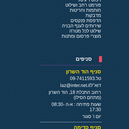
פורמט רחב ושילוט
חותמות וחריטות
מדבקות
הדפסת פנקסים
שירותים לענף הבניה
שילוט לכל מטרה
מוצרי פרסום ומתנות
סניפים
סניף הוד השרון
טל.
09-7411593
דוא"ל
laz@inter.net.il
רחוב התכלת 18, הוד השרון
(מתחם הסילו)
שעות פתיחה : א-ה 08:30-
17:30
יום ו' סגור
סניף קדימה