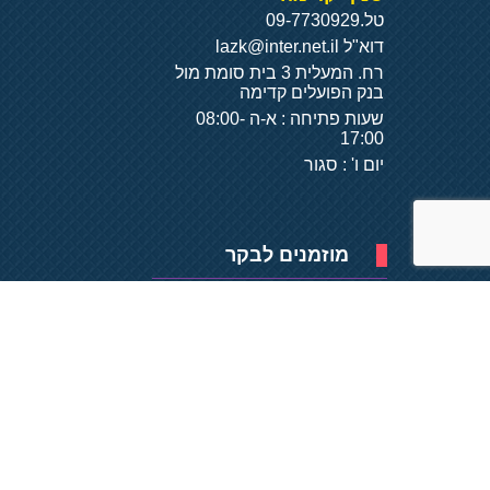
טל.
09-7730929
דוא"ל
lazk@inter.net.il
רח. המעלית 3 בית סומת מול
בנק הפועלים קדימה
שעות פתיחה : א-ה 08:00-
17:00
יום ו' : סגור
מוזמנים לבקר
פיתוח של
- על
בסיס