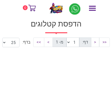
דף הבית
הדפסת קטלוגים
0
הדפסת קטלוגים
<<
<
דף:
מ- 1
>
>>
בדף: