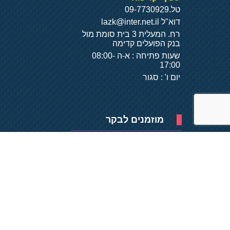
טל.
09-7730929
דוא"ל
lazk@inter.net.il
רח. המעלית 3 בית סומת מול
בנק הפועלים קדימה
שעות פתיחה : א-ה 08:00-
17:00
יום ו' : סגור
מוזמנים לבקר
פיתוח של
- על
בסיס