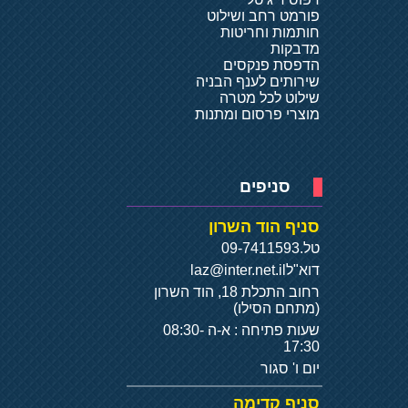
פורמט רחב ושילוט
חותמות וחריטות
מדבקות
הדפסת פנקסים
שירותים לענף הבניה
שילוט לכל מטרה
מוצרי פרסום ומתנות
סניפים
סניף הוד השרון
טל.
09-7411593
דוא"ל
laz@inter.net.il
רחוב התכלת 18, הוד השרון
(מתחם הסילו)
שעות פתיחה : א-ה 08:30-
17:30
יום ו' סגור
סניף קדימה