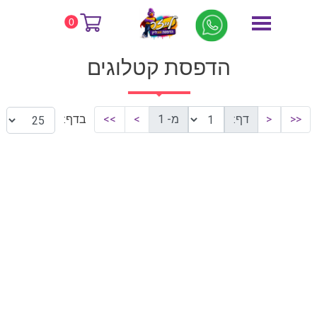
דף הבית
הדפסת קטלוגים
0
הדפסת קטלוגים
<<
<
דף:
מ- 1
>
>>
בדף: