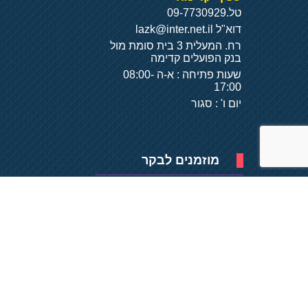
טל.
09-7730929
דוא"ל
lazk@inter.net.il
רח. המעלית 3 בית סומת מול
בנק הפועלים קדימה
שעות פתיחה : א-ה 08:00-
17:00
יום ו' : סגור
מוזמנים לבקר
פיתוח של
- על
בסיס