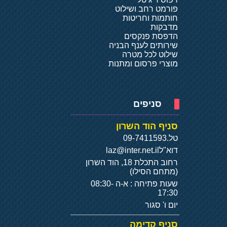
פורמט רחב ושילוט
חותמות וחריטות
מדבקות
הדפסת פנקסים
שירותים לענף הבניה
שילוט לכל מטרה
מוצרי פרסום ומתנות
סניפים
סניף הוד השרון
טל.
09-7411593
דוא"ל
laz@inter.net.il
רחוב התכלת 18, הוד השרון
(מתחם הסילו)
שעות פתיחה : א-ה 08:30-
17:30
יום ו' סגור
סניף קדימה