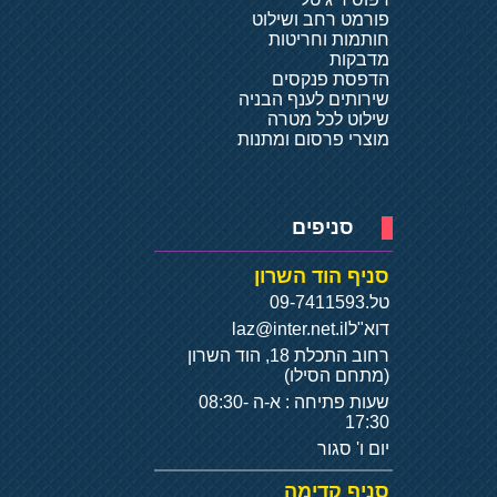
פורמט רחב ושילוט
חותמות וחריטות
מדבקות
הדפסת פנקסים
שירותים לענף הבניה
שילוט לכל מטרה
מוצרי פרסום ומתנות
סניפים
סניף הוד השרון
טל.
09-7411593
דוא"ל
laz@inter.net.il
רחוב התכלת 18, הוד השרון
(מתחם הסילו)
שעות פתיחה : א-ה 08:30-
17:30
יום ו' סגור
סניף קדימה