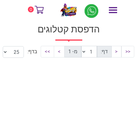
דף הבית
הדפסת קטלוגים
0
הדפסת קטלוגים
<<
<
דף:
מ- 1
>
>>
בדף: