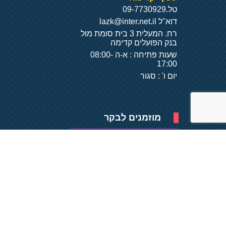
טל.
09-7730929
דוא"ל
lazk@inter.net.il
רח. המעלית 3 בית סומת מול
בנק הפועלים קדימה
שעות פתיחה : א-ה 08:00-
17:00
יום ו' : סגור
מוזמנים לבקר
פיתוח של
- על
בסיס