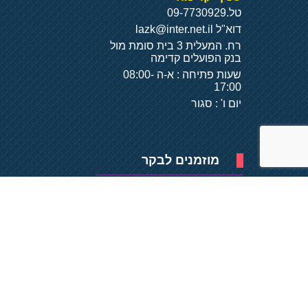
טל.
09-7730929
דוא"ל
lazk@inter.net.il
רח. המעלית 3 בית סומת מול
בנק הפועלים קדימה
שעות פתיחה : א-ה 08:00-
17:00
יום ו' : סגור
מוזמנים לבקר
פיתוח של
- על
בסיס