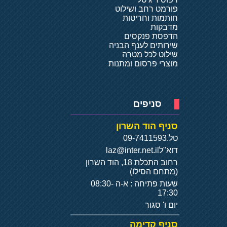
פורמט רחב ושילוט
חותמות וחריטות
מדבקות
הדפסת פנקסים
שירותים לענף הבניה
שילוט לכל מטרה
מוצרי פרסום ומתנות
סניפים
סניף הוד השרון
טל.
09-7411593
דוא"ל
laz@inter.net.il
רחוב התכלת 18, הוד השרון
(מתחם הסילו)
שעות פתיחה : א-ה 08:30-
17:30
יום ו' סגור
סניף קדימה