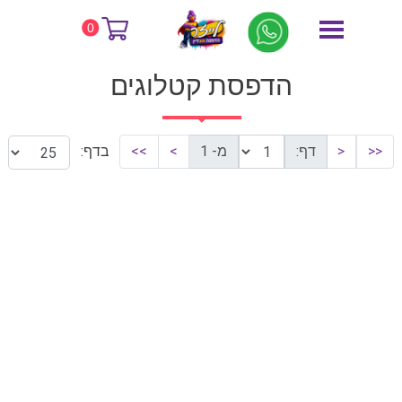
דף הבית
הדפסת קטלוגים
0
הדפסת קטלוגים
<<
<
דף:
מ- 1
>
>>
בדף: