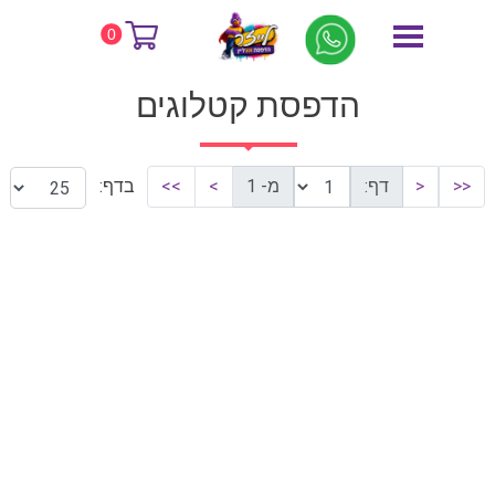
דף הבית
הדפסת קטלוגים
0
הדפסת קטלוגים
<<
<
דף:
מ- 1
>
>>
בדף: