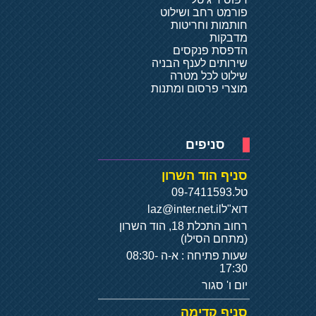
פורמט רחב ושילוט
חותמות וחריטות
מדבקות
הדפסת פנקסים
שירותים לענף הבניה
שילוט לכל מטרה
מוצרי פרסום ומתנות
סניפים
סניף הוד השרון
טל.
09-7411593
דוא"ל
laz@inter.net.il
רחוב התכלת 18, הוד השרון
(מתחם הסילו)
שעות פתיחה : א-ה 08:30-
17:30
יום ו' סגור
סניף קדימה