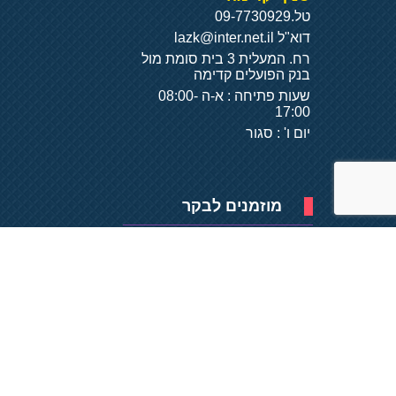
טל.
09-7730929
דוא"ל
lazk@inter.net.il
רח. המעלית 3 בית סומת מול
בנק הפועלים קדימה
שעות פתיחה : א-ה 08:00-
17:00
יום ו' : סגור
מוזמנים לבקר
פיתוח של
- על
בסיס