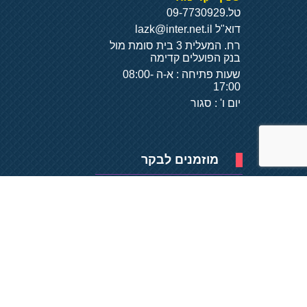
טל.
09-7730929
דוא"ל
lazk@inter.net.il
רח. המעלית 3 בית סומת מול
בנק הפועלים קדימה
שעות פתיחה : א-ה 08:00-
17:00
יום ו' : סגור
מוזמנים לבקר
פיתוח של
- על
בסיס