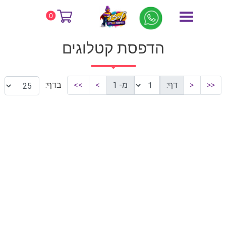
דף הבית
הדפסת קטלוגים
0
הדפסת קטלוגים
<<
<
דף:
מ- 1
>
>>
בדף: