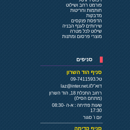
פורמט רחב ושילוט
חותמות וחריטות
מדבקות
הדפסת פנקסים
שירותים לענף הבניה
שילוט לכל מטרה
מוצרי פרסום ומתנות
סניפים
סניף הוד השרון
טל.
09-7411593
דוא"ל
laz@inter.net.il
רחוב התכלת 18, הוד השרון
(מתחם הסילו)
שעות פתיחה : א-ה 08:30-
17:30
יום ו' סגור
סניף קדימה