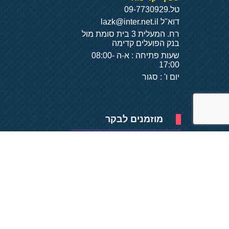
טל.
09-7730929
דוא"ל
lazk@inter.net.il
רח. המעלית 3 בית סומת מול
בנק הפועלים קדימה
שעות פתיחה : א-ה 08:00-
17:00
יום ו' : סגור
מוזמנים לבקר
פיתוח של
- על
בסיס