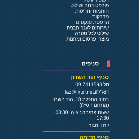
פורמט רחב ושילוט
חותמות וחריטות
מדבקות
הדפסת פנקסים
שירותים לענף הבניה
שילוט לכל מטרה
מוצרי פרסום ומתנות
סניפים
סניף הוד השרון
טל.
09-7411593
דוא"ל
laz@inter.net.il
רחוב התכלת 18, הוד השרון
(מתחם הסילו)
שעות פתיחה : א-ה 08:30-
17:30
יום ו' סגור
סניף קדימה