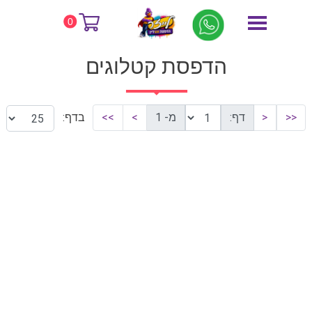
דף הבית
הדפסת קטלוגים
0
הדפסת קטלוגים
<<
<
דף:
מ- 1
>
>>
בדף: