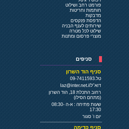
פורמט רחב ושילוט
חותמות וחריטות
מדבקות
הדפסת פנקסים
שירותים לענף הבניה
שילוט לכל מטרה
מוצרי פרסום ומתנות
סניפים
סניף הוד השרון
טל.
09-7411593
דוא"ל
laz@inter.net.il
רחוב התכלת 18, הוד השרון
(מתחם הסילו)
שעות פתיחה : א-ה 08:30-
17:30
יום ו' סגור
סניף קדימה