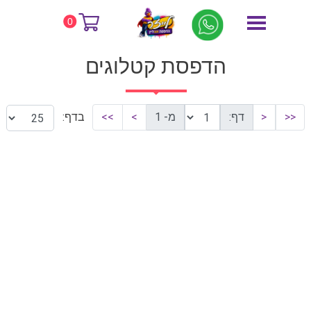
דף הבית
הדפסת קטלוגים
0
הדפסת קטלוגים
<<
<
דף:
מ- 1
>
>>
בדף: