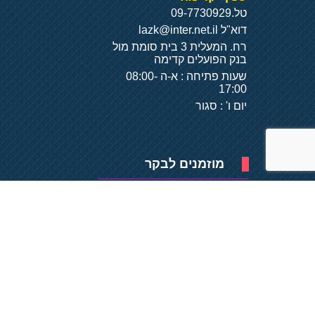
טל.
09-7730929
דוא"ל
lazk@inter.net.il
רח. המעלית 3 בית סומת מול
בנק הפועלים קדימה
שעות פתיחה : א-ה 08:00-
17:00
יום ו' : סגור
מוזמנים לבקר
פיתוח של
- על
בסיס