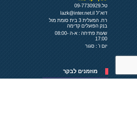
טל.
09-7730929
דוא"ל
lazk@inter.net.il
רח. המעלית 3 בית סומת מול
בנק הפועלים קדימה
שעות פתיחה : א-ה 08:00-
17:00
יום ו' : סגור
מוזמנים לבקר
פיתוח של
- על
בסיס