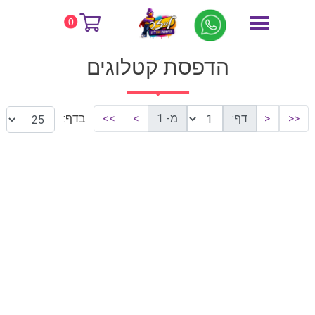
דף הבית
הדפסת קטלוגים
0
הדפסת קטלוגים
<<
<
דף:
מ- 1
>
>>
בדף: