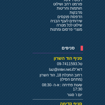
פורמט רחב ושילוט
חותמות וחריטות
מדבקות
הדפסת פנקסים
שירותים לענף הבניה
שילוט לכל מטרה
מוצרי פרסום ומתנות
סניפים
סניף הוד השרון
טל.
09-7411593
דוא"ל
laz@inter.net.il
רחוב התכלת 18, הוד השרון
(מתחם הסילו)
שעות פתיחה : א-ה 08:30-
17:30
יום ו' סגור
סניף קדימה