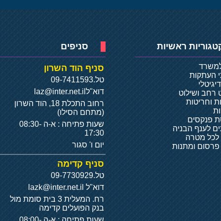
טגוריות ראשיות
סניפים
למשרד
סניף הוד השרון
י העתקות
טל.
09-7411593
יגיטלי
דוא"ל
laz@inter.net.il
 רחב ושילוט
ת וחריטות
רחוב התכלת 18, הוד השרון
ת
(מתחם הסילו)
 פנקסים
שעות פתיחה : א-ה 08:30-
ם לענף הבניה
17:30
 לכל מטרה
יום ו' סגור
 פרסום ומתנות
סניף קדימה
טל.
09-7730929
דוא"ל
lazk@inter.net.il
רח. המעלית 3 בית סומת מול
בנק הפועלים קדימה
שעות פתיחה : א-ה 08:00-