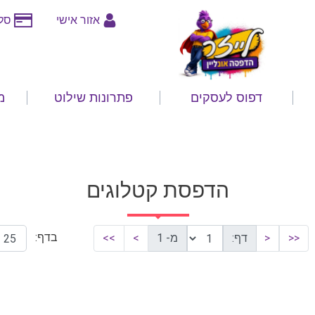
אזור אישי
סלי
דפוס לעסקים
פתרונות שילוט
מ
הדפסת קטלוגים
בדף:
<<
<
דף:
מ- 1
>
>>