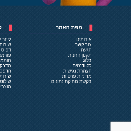
מפת האתר
ק
אודותינו
לייזר 
צור קשר
שירות
הגעה
דפוס ד
תקנון החנות
פורמט
בלוג
חותמו
סטודנטים
מדבקו
הצהרת נגישות
הדפסת
מדיניות פרטיות
שירותי
בקשת מחיקת נתונים
שילוט
מוצרי