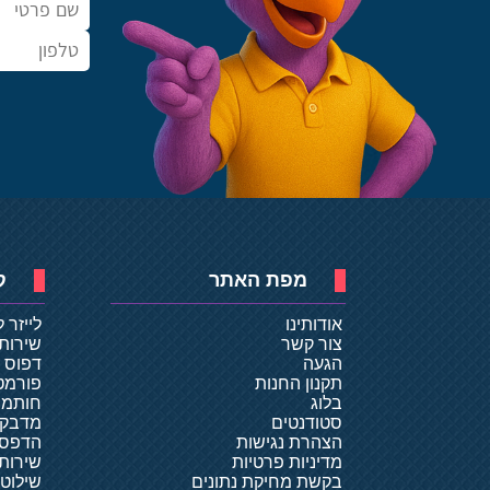
מפת האתר
ק
אודותינו
לייזר 
צור קשר
שירות
הגעה
דפוס ד
תקנון החנות
פורמט
בלוג
חותמו
סטודנטים
מדבקו
הצהרת נגישות
הדפסת
מדיניות פרטיות
שירותי
בקשת מחיקת נתונים
שילוט