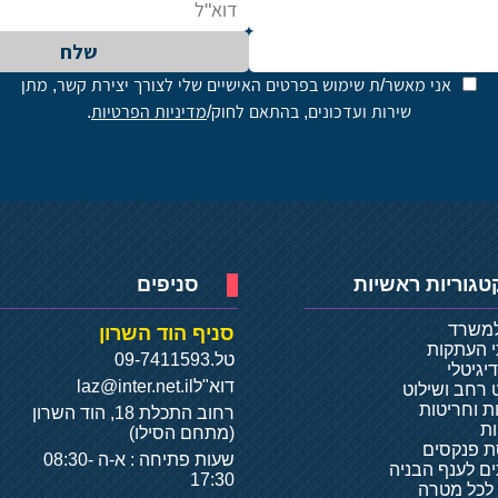
שלח
אני מאשר/ת שימוש בפרטים האישיים שלי לצורך יצירת קשר, מתן
שירות ועדכונים, בהתאם לחוק/
מדיניות הפרטיות
.
טגוריות ראשיות
סניפים
למשרד
סניף הוד השרון
י העתקות
טל.
09-7411593
יגיטלי
דוא"ל
laz@inter.net.il
 רחב ושילוט
ת וחריטות
רחוב התכלת 18, הוד השרון
ת
(מתחם הסילו)
 פנקסים
שעות פתיחה : א-ה 08:30-
ם לענף הבניה
17:30
 לכל מטרה