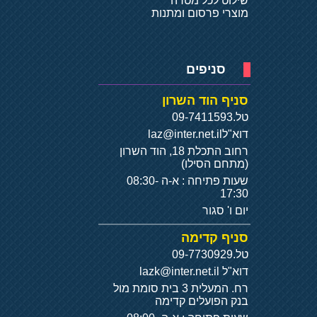
שילוט לכל מטרה
מוצרי פרסום ומתנות
סניפים
סניף הוד השרון
טל.
09-7411593
דוא"ל
laz@inter.net.il
רחוב התכלת 18, הוד השרון
(מתחם הסילו)
שעות פתיחה : א-ה 08:30-
17:30
יום ו' סגור
סניף קדימה
טל.
09-7730929
דוא"ל
lazk@inter.net.il
רח. המעלית 3 בית סומת מול
בנק הפועלים קדימה