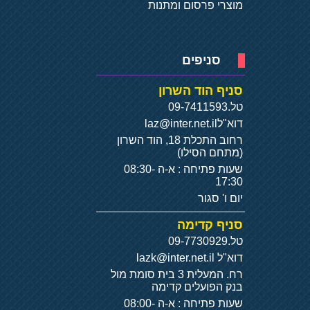
מוצרי פרסום ומתנות
סניפים
סניף הוד השרון
טל.
09-7411593
דוא"ל
laz@inter.net.il
רחוב התכלת 18, הוד השרון
(מתחם הסילו)
שעות פתיחה : א-ה 08:30-
17:30
יום ו' סגור
סניף קדימה
טל.
09-7730929
דוא"ל
lazk@inter.net.il
רח. המעלית 3 בית סומת מול
בנק הפועלים קדימה
שעות פתיחה : א-ה 08:00-