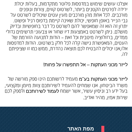
אצלנו עושים שימוש במדפסות פלוטר מתקדמות, בעלות יכולת
ירידה לפרטים הקטנים ביותר, לשרטוט קווים, צורות וגופנים
מורכבים. לכל אחת מהן מורכבים מעין עטים שיכולים לשרטט על
גבי הנייר באופן חופשי, יכולת שאינה קיימת בדפוס רגיל ופשוט.
יתרון זה הוא זה שמאפשר להם לשרטט כל דבר בחופשיות ובדיוק
מושלם. ניתן לשרטט באמצעות דיו שחור או צבעוני תרשימים גדולי
ממדים, ברזולוציה מיטבית וכל זאת – הודות לתנועה הזורמת של
העטים, המאפשרת גישה קלה לכל חלק בשרטוט. הודות למדפסות
אלו,אנו יכולים להבטיח לכם תוצאה נהדרת, ממש כמו זו שציפיתם
לה.
לייזר מכוני העתקות – אל תתפשרו על פחות!
מעמיד לרשותכם הינו ספק מורשה של
לייזר מכוני העתקות בע"מ
משרד הביטחון. אנו שמחים להעמיד לשירותכם צוות מיומן ומקצועי,
בעל ידע רב וניסיון עשיר, אשר ישמח
ולספק לכם
לעמוד לשירותכם
שירות אמין, מהיר ואדיב.
מפת האתר