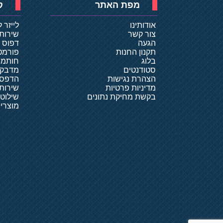
מפת האתר
ק
אודותינו
לייזר 
צור קשר
שירות
הגעה
דפוס ד
תקנון החנות
פורמט
בלוג
חותמו
סטודנטים
מדבקו
הצהרת נגישות
הדפסת
מדיניות פרטיות
שירותי
בקשת מחיקת נתונים
שילוט
מוצרי