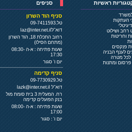
טגוריות ראשיות
סניפים
למשרד
סניף הוד השרון
י העתקות
טל.
09-7411593
יגיטלי
דוא"ל
laz@inter.net.il
 רחב ושילוט
ת וחריטות
רחוב התכלת 18, הוד השרון
ת
(מתחם הסילו)
 פנקסים
שעות פתיחה : א-ה 08:30-
ם לענף הבניה
17:30
 לכל מטרה
יום ו' סגור
 פרסום ומתנות
סניף קדימה
טל.
09-7730929
דוא"ל
lazk@inter.net.il
רח. המעלית 3 בית סומת מול
בנק הפועלים קדימה
שעות פתיחה : א-ה 08:00-
17:00
יום ו' : סגור