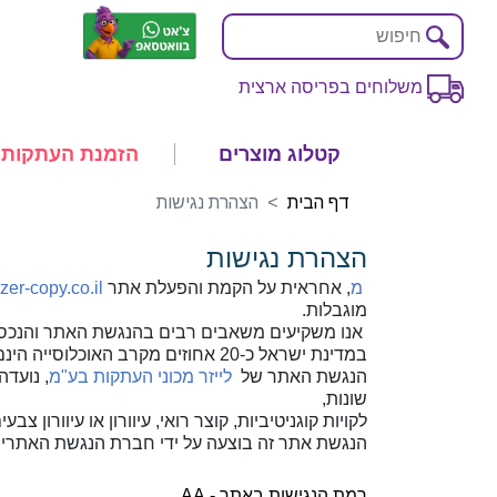
משלוחים בפריסה ארצית
קטלוג מוצרים
הזמנת העתקות
דף הבית
הצהרת נגישות
הצהרת נגישות
מ
, אחראית על הקמת והפעלת אתר
azer-copy.co.il
מוגבלות.
אנו משקיעים משאבים רבים בהנגשת האתר והנכסים 
במדינת ישראל כ-20 אחוזים מקרב האוכלוסייה הינם אנשים עם מוגבלות הזקוקים לנגישות דיגיטלית, על מנת לצרוך מידע ושירותים כללים.
הנגשת האתר של
לייזר מכוני העתקות בע"מ
, נועדה
שונות,
לקויות קוגניטיביות, קוצר רואי, עיוורון או עיוורון צב
הנגשת אתר זה בוצעה על ידי חברת הנגשת האתרים
רמת הנגישות באתר -
AA