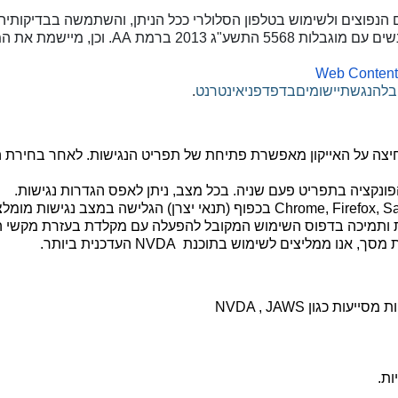
הנפוצים ולשימוש בטלפון הסלולרי ככל הניתן, והשתמשה בבדיקותיה
5568 התשע"ג 2013 ברמת
AA
. וכן, מיישמת את 
Web Content 
ב
להנגשת
יישומים
בדפדפני
אינטרנט
.
לחיצה על האייקון מאפשרת פתיחת של תפריט הנגישות. לאחר בחירת 
פונקציה בתפריט פעם שניה. בכל מצב, ניתן לאפס הגדרות נגישות.
Chrome, Firefox, Sa
בכפוף (תנאי יצרן) הגלישה במצב נגישות מומלצ
ת ותמיכה בדפוס השימוש המקובל להפעלה עם מקלדת בעזרת מקשי ה
ת מסך, אנו ממליצים לשימוש בתוכנת
NVDA
העדכנית ביותר.
 מסייעות כגון
NVDA , JAWS
ות.