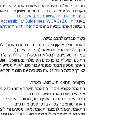
חברת "
Vee
", התאימה את נגישות האתר לדפדפנים 
מקפידה על עמידה בדרישות תקנות שוויון זכויות לאנשים עם מוגבלות 
בעברית:
הנחיות
לנגישות
תכנים
באינטרנט
באנגלית:
Accessibility Guidelines (WCAG) 2.0
הנגשת האתר בוצעה בהתאם ל
הנחיות
רשות
התקשו
כיצד עוברים למצב נגיש?
באתר מוצב אייקון נגישות (בד"כ בדפנות האתר). 
הדף ולשינוי הרצוי בתצוגה (במידת הצורך).
במידה ומעוניינים לבטל את הפעולה, יש ללחוץ על ה
התוכנה פועלת בדפדפנים הפופולריים:
fari, Opera
האתר מספק מבנה סמנטי עבור טכנולוגיות מסייעו
לצורך קבלת חווית גלישה מיטבית עם תוכנת הקרא
תיקונים והתאמות שבוצעו באתר:
התאמה לקורא מסך - התאמת האתר עבור טכנולוגיות
אמצעי הניווט באתר פשוטים וברורים.
תכני האתר כתובים באופן ברור, מסודר והיררכי.
האתר מותאם לצפייה בדפדפנים מודרניים.
התאמת האתר לתצוגה תואמת מגוון מסכים ורזולוצי
כל הדפים באתר בעלי מבנה קבוע (1
H/2H/3H
וכו').