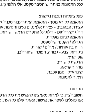
לכל התמונות באתר יש הסבר טקסטואלי חלופי (alt).
פונקציונליות תוכנת נגישות:
התאמה לקורא מסך - התאמת האתר עבור טכנולוגיות
עצירת הבהובים - עצירת אלמנטים נעים וחסימת אנ
דילוג ישיר לתוכן - דילוג על התפריט הראשי ישירות א
התאמה לניווט מקלדת
.
הגדלה / הקטנה של טקסט.
ריווח בין אותיות / מילים / שורות.
ניגודיות וצבע - גבוהה, הפוכה, שחור לבן.
גופן קריא.
הדגשת קישורים.
מדריך קריאה.
שינוי אייקון סמן עכבר
.
תיאור לתמונות.
החרגות
חשוב לציין, כי למרות מאמצינו להנגיש את כלל הדפי
אנו פועלים לשפר את נגישות האתר שלנו כל העת, כ
נגישות עסק פרונטלי