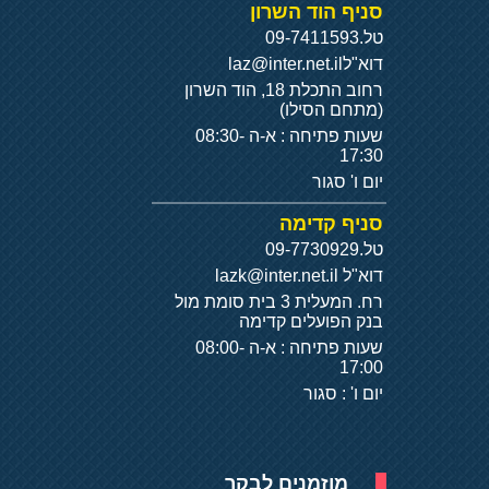
סניף הוד השרון
טל.
09-7411593
דוא"ל
laz@inter.net.il
רחוב התכלת 18, הוד השרון
(מתחם הסילו)
שעות פתיחה : א-ה 08:30-
17:30
יום ו' סגור
סניף קדימה
טל.
09-7730929
דוא"ל
lazk@inter.net.il
רח. המעלית 3 בית סומת מול
בנק הפועלים קדימה
שעות פתיחה : א-ה 08:00-
17:00
יום ו' : סגור
מוזמנים לבקר