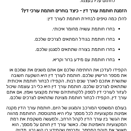
לחתום עליו בעצמו.
הזמנת חותמת עורך דין - כיצד בוחרים חותמת עורכי דין?
להלן כמה טיפים לבחירת חותמת לעורך דין:
בחרו חותמת עשויה מחומר איכותי.
בחרו חותמת בגודל המתאים לצרכים שלכם.
בחרו חותמת בצורה שתתאים לסגנון שלכם.
בחרו חותמת עם מידע ברור וקריא.
הקפידו לעדכן את החתימה שלכם אם אתם משנים את שמכם או
את מספר הרישיון שלכם. חותמת לעורך דין היא השקעה חשובה
שתשרת אתכם לאורך שנים רבות. הקפידו לבחור חותמת איכותית
שתתאים לצרכים שלכם. חותמת עורך דין היא כלי רב עוצמה שיכול
לעזור לעורכי דין לספק ללקוחותיהם שירות מקצועי ואמין. אם אתם
עורך דין, הקפידו לבחור חותמת מצוינת שתתאים לצרכים שלכם.
בעולם המשפטי המורכב והמגוון של היום, חותמת עורך הדין מקנה
אמינות ומקצועיות לכל מסמך עליו היא מתנוססת. החותמת מהווה
את הגשר בין עורך הדין לקהל הרחב, ולמעשה משקפת את רמת
המקצועיות והאמינות שלו. כאשר עורך דין חותם על מסמך, הוא
מאשר את תוקף המסמך, ומבטיח שהמידע בו הוא נכון, מדויק,