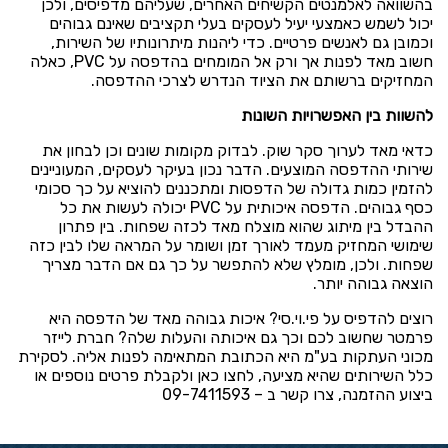
בהשוואה לאלמנטים הקשיחים האחרים, שעליהם מדפיסים, ולכן
יכול לשמש כאמצעי יעיל לעסקים בעלי תקציבים שאינם גבוהים
וכמובן גם לאנשים פרטיים. כדי ליהנות מיתרונותיו של השירות,
חשוב מאד לפנות אך ורק אל המומחים בהדפסה על PVC, כאלה
המחזיקים ברשותם את הציוד הנדרש לצרכי ההדפסה.
להשוות בין האפשרויות השונות
כדאי מאד לערוך סקר שוק. לבדוק מקומות שונים וכן לבחון את
שירותי ההדפסה המוצעים. הדבר נכון בעיקר לעסקים, המעוניינים
להזמין כמות גדולה של הדפסות ומתכננים להוציא על כך סכומי
כסף גבוהים. הדפסה איכותית על PVC יכולה לעשות את כל
ההבדל בין מיתוג שהוא מוצלח מאד לכזה שפחות. בין פתרון
שימושי המחזיק מעמד לאורך זמן ושומר על המראה שלו לבין כזה
שפחות. ולכן, מומלץ שלא להתפשר על כך גם אם הדבר מצריך
הוצאה גבוהה יותר.
רוצים להדפיס על פי.וי.סי? איכות גבוהה מאד של הדפסה היא
פרמטר שחשוב לכם וכך גם איכותה והעלות שלה? חברת לייזר
מכוני העתקות בע"מ היא הכתובת המתאימה לפנות אליה. לסקירת
כלל השירותים שהיא מציעה, לחצו
כאן
ולקבלת פרטים נוספים או
ביצוע ההזמנה, צרו קשר ב –
09-7411593