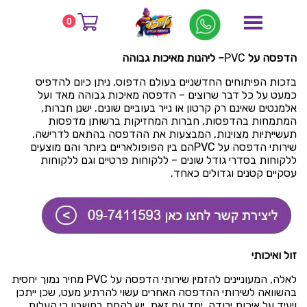
דף הבית
בלוג
הדפסה על PVC
0
הדפסה על PVC
הדפסה על
PVC
– ליהנות מאיכות גבוהה
בזכות הפיתוחים החדשניים בעולם הדפוס, ניתן כיום להדפיס
כמעט על כל דבר שרוצים – הדפסה מאיכות גבוהה מאד ועל
אלמנטים שאינם רק קרטון או נייר בעוביים שונים. ישנן חברות,
המתמחות בהדפסות, חברות המחזיקות ברשותן מדפסות
תעשייתיות מצוינות, המבצעות את ההדפסה בהתאם לדרישה.
שירותי הדפסה על PVC
הם בין הפופולאריים ביותר והם מוצעים
ללקוחות בסדרי גודל שונים – ללקוחות פרטיים וגם ללקוחות
עסקיים קטנים וגדולים כאחד.
זול ואיכותי
לאלה, המעוניינים להזמין שירותי הדפסה על PVC מחיר נמוך יחסית
בהשוואה לשירותי ההדפסה האחרים עשוי להרתיע מעט, שכן ייתכן
ויעיד על איכות ירודה. יחד עם זאת, יש לקחת בחשבון כי העלות