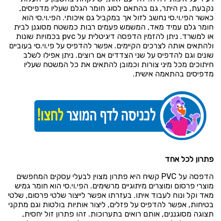
נקבעת, בין היתר, גם בהתאם לסוג חומר הגלם שעליו מדפיסים,
כאשר הפי.וי.סי נחשב לזול אך במקביל גם איכותי. הפי.וי.סי הוא
חומר גלם עמיד מאד, המשמש פעמים רבות כמשטח מסוגנן לבית
או למשרד. ניתן להזמין הדפסה דיגיטלית על pvc בכמויות שונות
ולהתאים אותה לצרכים הקיימים. אפשר להדפיס על פי.וי.סי בעוביים
שונים וגם להדפיס על שני הצדדים אם רוצים. ניתן אפילו לשלב
חיתוכים מכל מיני צורות וכמובן להתאים את כל המשטח שעליו
מדפיסים בהתאמה אישית.
פתרון לכל אחד
הדפסה על PVC קשיח היא פתרון מצוין לבעלי עסקים המחפשים
מוצרי פרסום ומוצרים מיתוגיים מרשימים. הפי.וי.סי הוא חומר גמיש
מאד וקל ונוח לעבוד איתו. בעזרתו אפשר לייצור שלטי פרסום, שלטי
בטיחות, אפשר להדפיס על פזלים, ליצור אותיות בולטות וגם מתקני
תצוגה מסוגננים, אותם רואים בתערוכות. זהו פתרון זול יחסית,