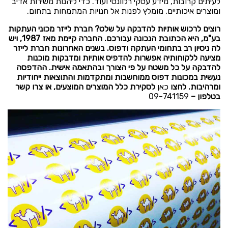
לעיתים קרובות, מידע עסקי רלוונטי ועוד. כדי ליהנות משירות אדיב
ומוצרים איכותיים, מומלץ לפנות אל חנויות המתמחות בתחום.
רוצים לרכוש אותיות להדבקה על שלט? חברת לייזר מכוני העתקות
בע"מ, היא הכתובת הנכונה עבורכם. החברה קיימת מאז 1987, ויש
לה ניסיון רב בתחומי העתקה ודפוס. בשנים האחרונות חברת לייזר
מציעה ללקוחותיה אפשרות להדפיס אותיות ומדבקות מוכנות
להדבקה על כל משטח על פי הצורך ובהתאמה אישית. ההדפסה
נעשית במכונות דפוס ממוחשבות ומתקדמות והתוצאות ייחודיות
ומרהיבות. לחצו
כאן
לסקירת כלל המוצרים המוצעים, או צרו קשר
בטלפון –
09-741159