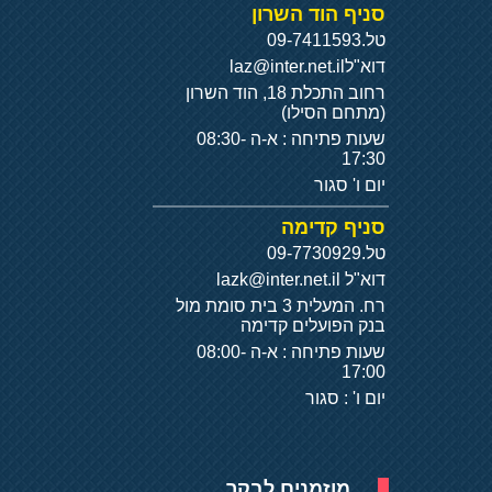
סניף הוד השרון
טל.
09-7411593
דוא"ל
laz@inter.net.il
רחוב התכלת 18, הוד השרון
(מתחם הסילו)
שעות פתיחה : א-ה 08:30-
17:30
יום ו' סגור
סניף קדימה
טל.
09-7730929
דוא"ל
lazk@inter.net.il
רח. המעלית 3 בית סומת מול
בנק הפועלים קדימה
שעות פתיחה : א-ה 08:00-
17:00
יום ו' : סגור
מוזמנים לבקר